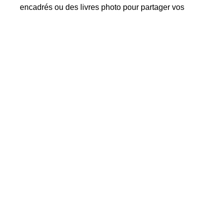
encadrés ou des livres photo pour partager vos
souvenirs avec vos proches. Rien de tel que des
photos
tangibles pour revivre les moments
magiques de votre journée spéciale.