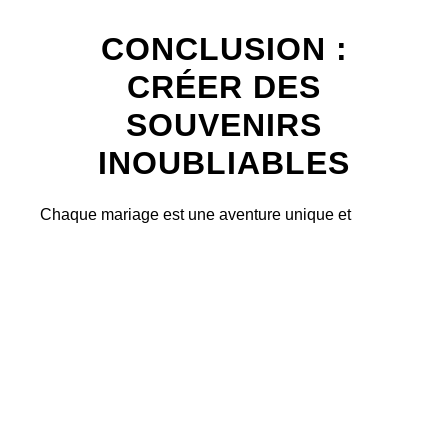
CONCLUSION :
CRÉER DES
SOUVENIRS
INOUBLIABLES
Chaque mariage est une aventure unique et
merveilleuse. En tant que photographe de mariage,
mon engagement est de capturer la magie de votre
journée pour que vous puissiez revivre ces
moments précieux encore et encore.
Contactez-
moi
pour discuter de vos plans et découvrir
comment nous pouvons ensemble créer des
souvenirs inoubliables.